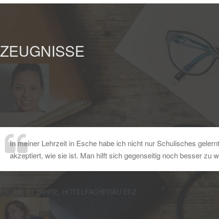
ZEUGNISSE
In meiner Lehrzeit in Esche habe ich nicht nur Schulisches geler
akzeptiert, wie sie ist. Man hilft sich gegenseitig noch besser zu 
LAURA, 21 JAHRE, HOTELFACHFRAU EFZ