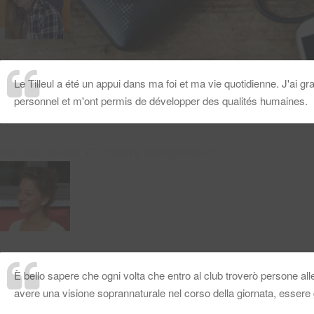
Le Tilleul a été un appui dans ma foi et ma vie quotidienne. J'ai g
personnel et m'ont permis de développer des qualités humaines.
PAULINE, 20 ANS, ÉTUDIANTE UNIVERSITAIRE
È bello sapere che ogni volta che entro al club troverò persone alle
avere una visione soprannaturale nel corso della giornata, essere