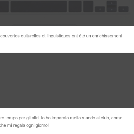
écouvertes culturelles et linguistiques ont été un enrichissement
ro tempo per gli altri. Io ho im­parato molto stando al club, come
che mi regala ogni giorno!