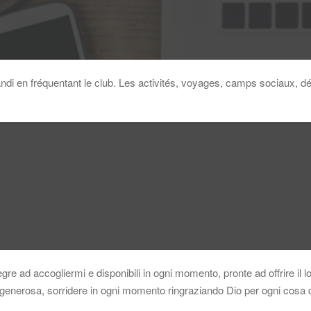
randi en fréquentant le club. Les activités, voyages, camps sociaux, d
gre ad accogliermi e disponibili in ogni momento, pronte ad offrire il lo
 ge­nerosa, sorridere in ogni momento ringraziando Dio per ogni cosa 