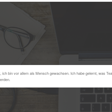
nt, ich bin vor allem als Mensch gewachsen. Ich habe gelernt, was T
werden.