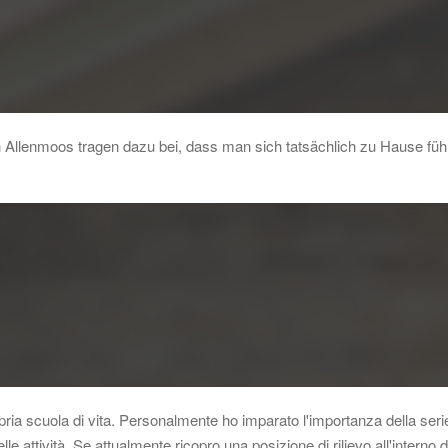
n Allenmoos tragen dazu bei, dass man sich tatsächlich zu Hause fü
pria scuola di vita. Personalmente ho imparato l'importanza della serietà 
lle attività. Se attualmente ricopro una posizione di rilievo all'intern