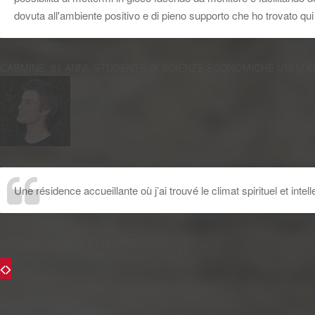
dovuta all'ambiente positivo e di pieno supporto che ho trovato qui
CARMINE, 21 ANNI, STUDENTE DI SCIENZE ECONOMICHE USI LU
Une résidence accueillante où j’ai trouvé le climat spirituel et inte
ANTOINE, 20 ANS, ÉTUDIANT