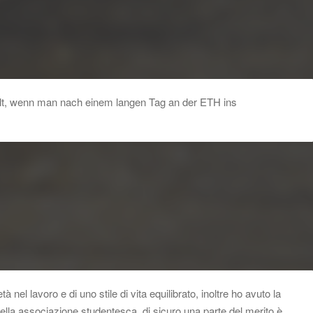
hlt, wenn man nach einem langen Tag an der ETH ins
nel lavoro e di uno stile di vita equilibrato, inoltre ho avuto la
o della associazione studentesca, di sicuro una parte del merito è