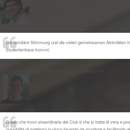
Die familiäre Stimmung und die vielen gemeinsamen Aktivitäten i
Studentenhaus kommt.
NICOLAS, 22 JAHRE, STUDENT MASCHINENBAU ETH
Quello che trovo straordinario del Club è che si tratta di vera e pro
possibilità di mettermi in gioco facendo da monitore e facilitando de