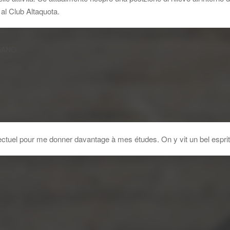
 al Club Altaquota.
GANO
llectuel pour me donner davantage à mes études. On y vit un bel esprit d