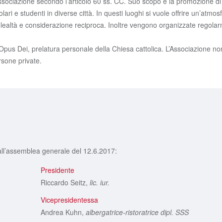
ssociazione secondo l’articolo 60 ss. CC. Suo scopo è la promozione di
lari e studenti in diverse città. In questi luoghi si vuole offrire un’atm
 lealtà e considerazione reciproca. Inoltre vengono organizzate regolar
all’Opus Dei, prelatura personale della Chiesa cattolica. L’Associazione 
rsone private.
dall’assemblea generale del 12.6.2017:
Presidente
Riccardo Seitz,
lic. iur.
Vicepresidentessa
Andrea Kuhn,
albergatrice-ristoratrice dipl. SSS