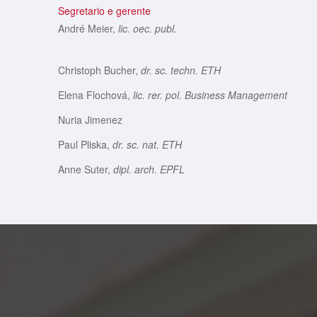
Segretario e gerente
André Meier,
lic. oec. publ.
Christoph Bucher,
dr. sc. techn. ETH
Elena Flochová,
lic. rer. pol. Business Management
Nuria Jimenez
Paul Pliska,
dr. sc. nat. ETH
Anne Suter,
dipl. arch. EPFL